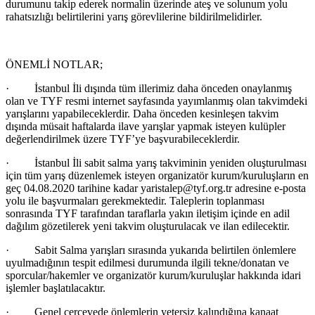
durumunu takip ederek normalin üzerinde ateş ve solunum yolu
rahatsızlığı belirtilerini yarış görevlilerine bildirilmelidirler.
ÖNEMLİ NOTLAR;
· İstanbul İli dışında tüm illerimiz daha önceden onaylanmış
olan ve TYF resmi internet sayfasında yayımlanmış olan takvimdeki
yarışlarını yapabileceklerdir. Daha önceden kesinleşen takvim
dışında müsait haftalarda ilave yarışlar yapmak isteyen kulüpler
değerlendirilmek üzere TYF’ye başvurabileceklerdir.
· İstanbul İli sabit salma yarış takviminin yeniden oluşturulması
için tüm yarış düzenlemek isteyen organizatör kurum/kuruluşların en
geç 04.08.2020 tarihine kadar yaristalep@tyf.org.tr adresine e-posta
yolu ile başvurmaları gerekmektedir. Taleplerin toplanması
sonrasında TYF tarafından taraflarla yakın iletişim içinde en adil
dağılım gözetilerek yeni takvim oluşturulacak ve ilan edilecektir.
· Sabit Salma yarışları sırasında yukarıda belirtilen önlemlere
uyulmadığının tespit edilmesi durumunda ilgili tekne/donatan ve
sporcular/hakemler ve organizatör kurum/kuruluşlar hakkında idari
işlemler başlatılacaktır.
· Genel çerçevede önlemlerin yetersiz kalındığına kanaat