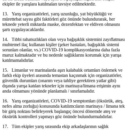
ekipler ile yarışlara katılmaları tavsiye edilmektedir.
13. Yarış organizatörleri, yarış uzunluğu, yat büyüklüğü ve
mürettebat sayısı gibi faktörleri göz önünde bulundurarak, her
teknede yeterli miktarda maske, dezenfektan ve eldiven olmasını
şartı uygulayacaklardır.
14. Tıbbi rahatsızlıkları olan veya bağışıklık sistemini zayıflatması
muhtemel ilaç kullanan kişiler (şeker hastaları, bağışıklık sistemi
sorunları olanlar, vs.) COVID-19 komplikasyonlarına daha fazla
maruz kalmaktadır ve bu nedenle sağlıklarını korumak için yarışa
katılmamalıdırlar.
15. Limanlar ve marinalarda aşırı kalabalık ortamları önlemek ve
farklı ekip üyeleri arasında temastan kaçınmak için organizatörler,
güvenlik durumları (onarım veya tahliye gerektiren yatlar gibi)
dışında yarışa katılan tekneler için marinaya/limana erişimin aynı
anda olmaması yönünde planlamalı / sınırlamalıdır.
16. Yarış organizatörleri, COVID-19 semptomları (öksürük, ateş,
nefes alma zorluğu) konusunda katılımcıların marinaya / limana tek
bir giriş noktası belirleyerek başlangıç öncesi dönemde ateş ve
öksürük kontrolleri yapmayı göz önünde bulundurmalıdırlar.
17. Tüm ekipler yarış sırasında ekip arkadaşlarının sağlık