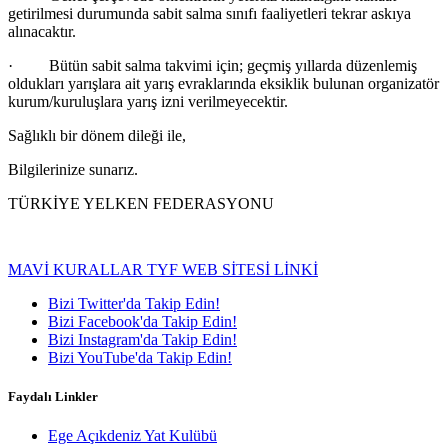
getirilmesi durumunda sabit salma sınıfı faaliyetleri tekrar askıya
alınacaktır.
· Bütün sabit salma takvimi için; geçmiş yıllarda düzenlemiş
oldukları yarışlara ait yarış evraklarında eksiklik bulunan organizatör
kurum/kuruluşlara yarış izni verilmeyecektir.
Sağlıklı bir dönem dileği ile,
Bilgilerinize sunarız.
TÜRKİYE YELKEN FEDERASYONU
MAVİ KURALLAR TYF WEB SİTESİ LİNKİ
Bizi Twitter'da Takip Edin!
Bizi Facebook'da Takip Edin!
Bizi Instagram'da Takip Edin!
Bizi YouTube'da Takip Edin!
Faydalı Linkler
Ege Açıkdeniz Yat Kulübü