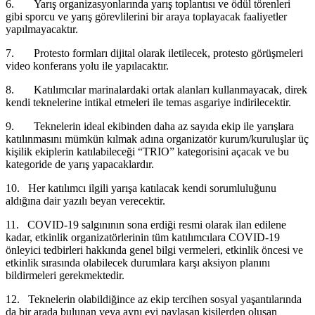
6. Yarış organizasyonlarında yarış toplantısı ve ödül törenleri
gibi sporcu ve yarış görevlilerini bir araya toplayacak faaliyetler
yapılmayacaktır.
7. Protesto formları dijital olarak iletilecek, protesto görüşmeleri
video konferans yolu ile yapılacaktır.
8. Katılımcılar marinalardaki ortak alanları kullanmayacak, direk
kendi teknelerine intikal etmeleri ile temas asgariye indirilecektir.
9. Teknelerin ideal ekibinden daha az sayıda ekip ile yarışlara
katılınmasını mümkün kılmak adına organizatör kurum/kuruluşlar üç
kişilik ekiplerin katılabileceği “TRIO” kategorisini açacak ve bu
kategoride de yarış yapacaklardır.
10. Her katılımcı ilgili yarışa katılacak kendi sorumluluğunu
aldığına dair yazılı beyan verecektir.
11. COVID-19 salgınının sona erdiği resmi olarak ilan edilene
kadar, etkinlik organizatörlerinin tüm katılımcılara COVID-19
önleyici tedbirleri hakkında genel bilgi vermeleri, etkinlik öncesi ve
etkinlik sırasında olabilecek durumlara karşı aksiyon planını
bildirmeleri gerekmektedir.
12. Teknelerin olabildiğince az ekip tercihen sosyal yaşantılarında
da bir arada bulunan veya aynı evi paylaşan kişilerden oluşan