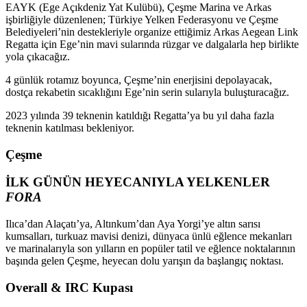
EAYK (Ege Açıkdeniz Yat Kulübü), Çeşme Marina ve Arkas
işbirliğiyle düzenlenen; Türkiye Yelken Federasyonu ve Çeşme
Belediyeleri’nin destekleriyle organize ettiğimiz Arkas Aegean Link
Regatta için Ege’nin mavi sularında rüzgar ve dalgalarla hep birlikte
yola çıkacağız.
4 günlük rotamız boyunca, Çeşme’nin enerjisini depolayacak,
dostça rekabetin sıcaklığını Ege’nin serin sularıyla buluşturacağız.
2023 yılında 39 teknenin katıldığı Regatta’ya bu yıl daha fazla
teknenin katılması bekleniyor.
Çeşme
İLK GÜNÜN HEYECANIYLA YELKENLER
FORA
Ilıca’dan Alaçatı’ya, Altınkum’dan Aya Yorgi’ye altın sarısı
kumsalları, turkuaz mavisi denizi, dünyaca ünlü eğlence mekanları
ve marinalarıyla son yılların en popüler tatil ve eğlence noktalarının
başında gelen Çeşme, heyecan dolu yarışın da başlangıç noktası.
Overall & IRC Kupası