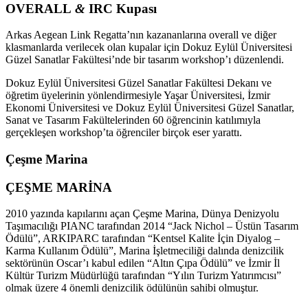
OVERALL
&
IRC Kupası
Arkas Aegean Link Regatta’nın kazananlarına overall ve diğer
klasmanlarda verilecek olan kupalar için Dokuz Eylül Üniversitesi
Güzel Sanatlar Fakültesi’nde bir tasarım workshop’ı düzenlendi.
Dokuz Eylül Üniversitesi Güzel Sanatlar Fakültesi Dekanı ve
öğretim üyelerinin yönlendirmesiyle Yaşar Üniversitesi, İzmir
Ekonomi Üniversitesi ve Dokuz Eylül Üniversitesi Güzel Sanatlar,
Sanat ve Tasarım Fakültelerinden 60 öğrencinin katılımıyla
gerçekleşen workshop’ta öğrenciler birçok eser yarattı.
Çeşme Marina
ÇEŞME MARİNA
2010 yazında kapılarını açan Çeşme Marina, Dünya Denizyolu
Taşımacılığı PIANC tarafından 2014 “Jack Nichol – Üstün Tasarım
Ödülü”, ARKIPARC tarafından “Kentsel Kalite İçin Diyalog –
Karma Kullanım Ödülü”, Marina İşletmeciliği dalında denizcilik
sektörünün Oscar’ı kabul edilen “Altın Çıpa Ödülü” ve İzmir İl
Kültür Turizm Müdürlüğü tarafından “Yılın Turizm Yatırımcısı”
olmak üzere 4 önemli denizcilik ödülünün sahibi olmuştur.