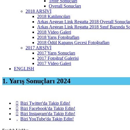
Trofe Sonuçları
Overall Sonuçları
2018 ARŞİVİ
2018 Katılımcıları
Arkas Aegean Link Regatta 2018 Overall Sonuçla
Arkas Aegean Link Regatta 2018 Sınıf Bazında S
2018 Video Galeri
2018 Yarış Fotoğrafları
2018 Ödül Kapanış Gecesi Fotoğrafları
2017 ARŞİVİ
2017 Yarış Sonuçları
2017 Fotoğraf Galerisi
2017 Video Galeri
ENGLISH
1. Yarış Sonuçları 2024
Bizi Twitter'da Takip Edin!
Bizi Facebook'da Takip Edin!
Bizi Instagram'da Takip Edin!
Bizi YouTube'da Takip Edin!