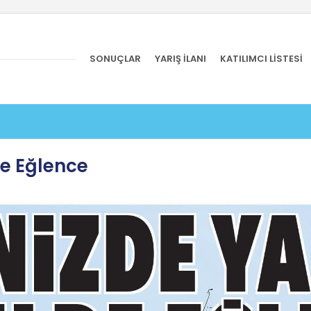
SONUÇLAR
YARIŞ İLANI
KATILIMCI LİSTESİ
de Eğlence