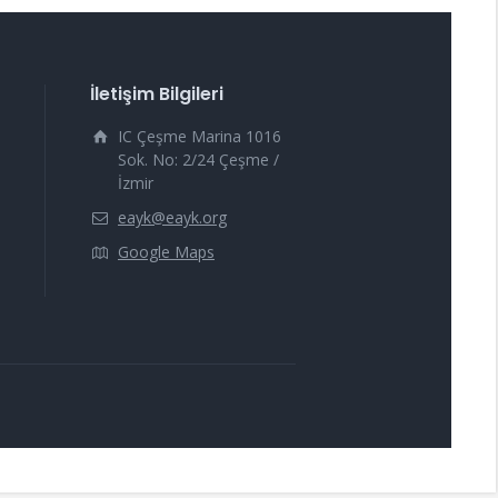
İletişim Bilgileri
IC Çeşme Marina 1016
Sok. No: 2/24 Çeşme /
İzmir
eayk@eayk.org
Google Maps