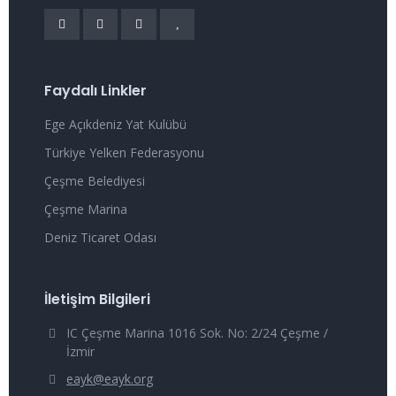
Faydalı Linkler
Ege Açıkdeniz Yat Kulübü
Türkiye Yelken Federasyonu
Çeşme Belediyesi
Çeşme Marina
Deniz Ticaret Odası
İletişim Bilgileri
IC Çeşme Marina 1016 Sok. No: 2/24 Çeşme /
İzmir
eayk@eayk.org