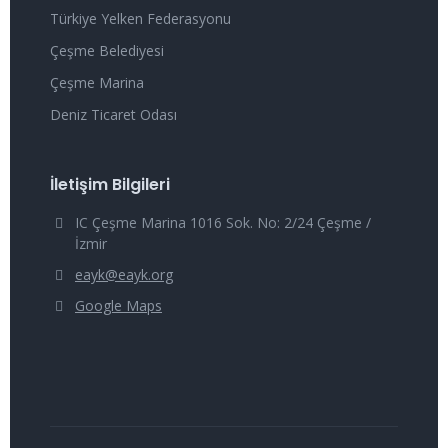
Türkiye Yelken Federasyonu
Çeşme Belediyesi
Çeşme Marina
Deniz Ticaret Odası
İletişim Bilgileri
IC Çeşme Marina 1016 Sok. No: 2/24 Çeşme /
İzmir
eayk@eayk.org
Google Maps