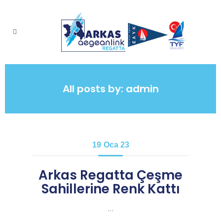
All posts by: admin
19
Oca 23
Arkas Regatta Çeşme
Sahillerine Renk Kattı
…