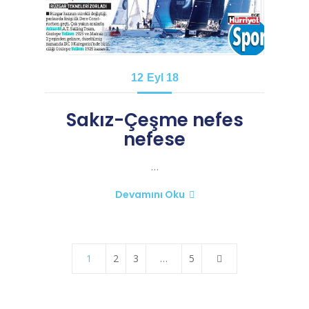
12
Eyl 18
Sakız-Çeşme nefes
nefese
…
Devamını Oku
1
2
3
…
5