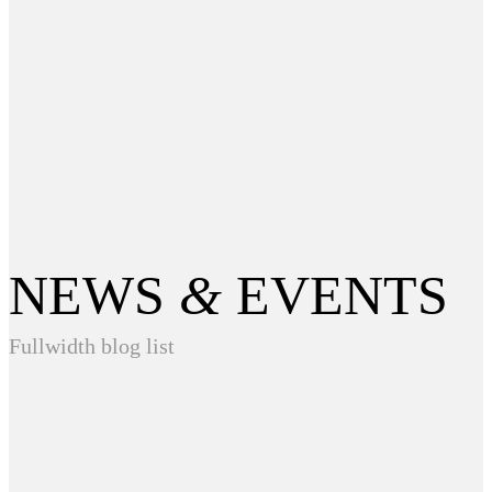
NEWS
&
EVENTS
Fullwidth blog list