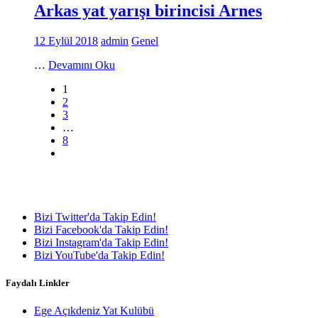
Arkas yat yarışı birincisi Arnes
12 Eylül 2018
admin
Genel
…
Devamını Oku
1
2
3
…
8
Bizi Twitter'da Takip Edin!
Bizi Facebook'da Takip Edin!
Bizi Instagram'da Takip Edin!
Bizi YouTube'da Takip Edin!
Faydalı Linkler
Ege Açıkdeniz Yat Kulübü