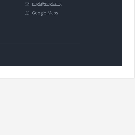
eayk@eayk.org
Google Maps