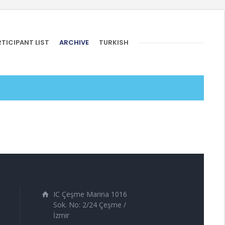
TICIPANT LIST
ARCHIVE
TURKISH
IC Çeşme Marina 1016
Sok. No: 2/24 Çeşme /
İzmir