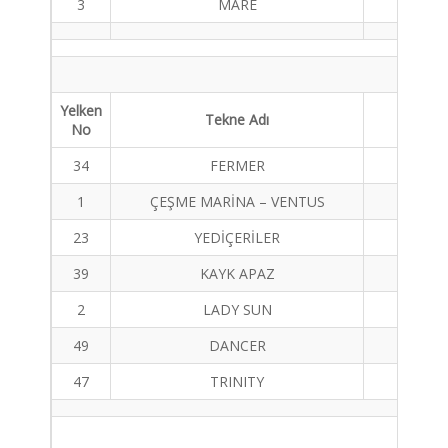
3
MARE
HANSE
Yelken
Tekne Adı
Tekne 
No
34
FERMER
FİRST
1
ÇEŞME MARİNA – VENTUS
SUN FA
23
YEDİÇERİLER
MAT
39
KAYK APAZ
FIRST
2
LADY SUN
SUNFA
49
DANCER
FIRST
47
TRINITY
ELAN