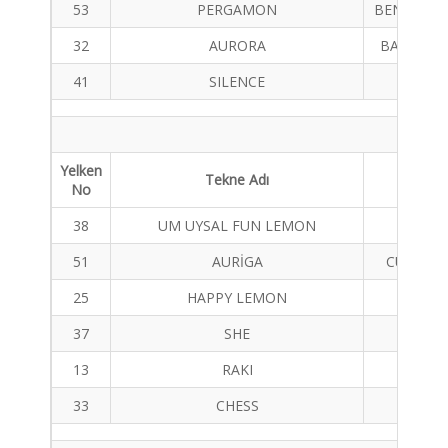
53
PERGAMON
BENETAU 
32
AURORA
BAVARIA V
41
SILENCE
OCEAN
Yelken
Tekne Adı
Tekne 
No
38
UM UYSAL FUN LEMON
AZUR
51
AURİGA
CUSTOM 
25
HAPPY LEMON
AZUR
37
SHE
DUFOU
13
RAKI
BENETA
33
CHESS
BAVAR