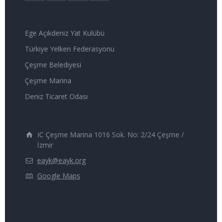
Ege Açıkdeniz Yat Kulübü
Türkiye Yelken Federasyonu
Çeşme Belediyesi
Çeşme Marina
Deniz Ticaret Odası
IC Çeşme Marina 1016 Sok. No: 2/24 Çeşme /
İzmir
eayk@eayk.org
Google Maps