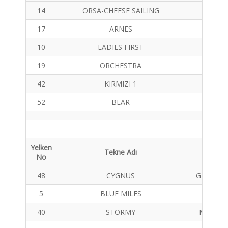
14
ORSA-CHEESE SAILING
A 
17
ARNES
FİRST
10
LADIES FIRST
FIRST
19
ORCHESTRA
FİRST
42
KIRMIZI 1
FAST
52
BEAR
MUM
Yelken
Tekne Adı
Tekne 
No
48
CYGNUS
GRAND S
5
BLUE MILES
FİRST
40
STORMY
MOUNT 