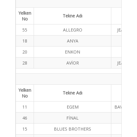
Yelken
Tekne Adı
Tekne 
No
55
ALLEGRO
JEANNEAU
18
ANYA
FORN
20
ENKON
BAVAR
28
AVİOR
JEANNEAU
Yelken
Tekne Adı
Tekne 
No
11
EGEM
BAVARİA C
46
FİNAL
CC1
15
BLUES BROTHERS
JEANNE