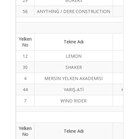
29
BOREAS
FARR
56
ANYTHİNG / DERE CONSTRUCTION
KER
Yelken
Tekne Adı
Tekne 
No
12
LEMON
MAT
30
SHAKER
J BOT
4
MERSİN YELKEN AKADEMİSİ
MAT
44
YARIŞ-ATİ
HUMPHR
7
WIND RIDER
FIRS
Yelken
Tekne Adı
Tekne 
No