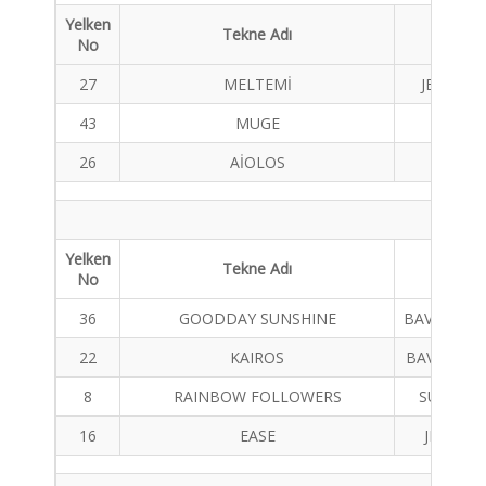
Yelken
Tekne Adı
Tekne 
No
27
MELTEMİ
JENNEAU
43
MUGE
BENETE
26
AİOLOS
CRUIS
Yelken
Tekne Adı
Tekne 
No
36
GOODDAY SUNSHINE
BAVARİA 4
22
KAIROS
BAVARİA 4
8
RAINBOW FOLLOWERS
SUN ODY
16
EASE
JEANEAU