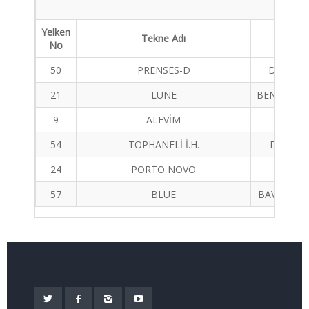
Yelken
Tekne Adı
Tekne 
No
50
PRENSES-D
DUFOUR 
21
LUNE
BENETEAU 
9
ALEVİM
COMET
54
TOPHANELİ İ.H.
DUFOR 
24
PORTO NOVO
DEH
57
BLUE
BAVARIA C