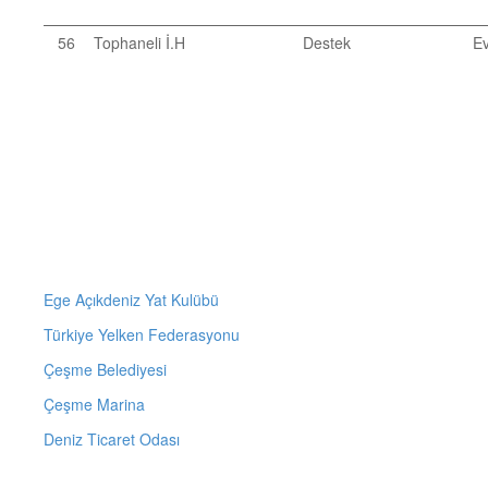
56
Tophaneli İ.H
Destek
Ev
Ege Açıkdeniz Yat Kulübü
Türkiye Yelken Federasyonu
Çeşme Belediyesi
Çeşme Marina
Deniz Ticaret Odası