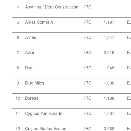
4
Anything / Dere Construction
IRC
5
Arkas Comet A
IRC
1,197
Ev
6
Arnes
IRC
1,041
Ev
7
Avior
IRC
0.915
Ev
8
Bear
IRC
1,048
Ev
9
Blue Miles
IRC
1,000
Ev
10
Boreas
IRC
1,168
Ev
11
Cygnus Yunusmarin
IRC
1,001
Ev
12
Çeşme Marina Ventus
IRC
0.968
Ev