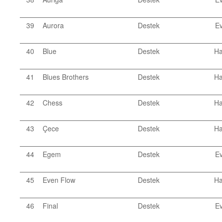
39
Aurora
Destek
Ev
40
Blue
Destek
Ha
41
Blues Brothers
Destek
Ha
42
Chess
Destek
Ha
43
Çece
Destek
Ha
44
Egem
Destek
Ev
45
Even Flow
Destek
Ha
46
Final
Destek
Ev