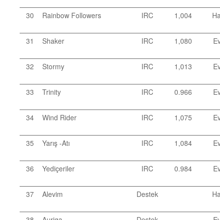
30
Rainbow Followers
IRC
1,004
Ha
31
Shaker
IRC
1,080
Ev
32
Stormy
IRC
1,013
Ev
33
Trinity
IRC
0.966
Ev
34
Wind Rider
IRC
1,075
Ev
35
Yarış -Atı
IRC
1,084
Ev
36
Yediçeriler
IRC
0.984
Ev
37
Alevim
Destek
Ha
38
Auriga
Destek
Ev