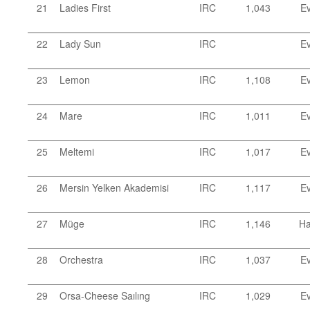
21
Ladies First
IRC
1,043
Ev
22
Lady Sun
IRC
Ev
23
Lemon
IRC
1,108
Ev
24
Mare
IRC
1,011
Ev
25
Meltemi
IRC
1,017
Ev
26
Mersin Yelken Akademisi
IRC
1,117
Ev
27
Müge
IRC
1,146
Ha
28
Orchestra
IRC
1,037
Ev
29
Orsa-Cheese Saılıng
IRC
1,029
Ev