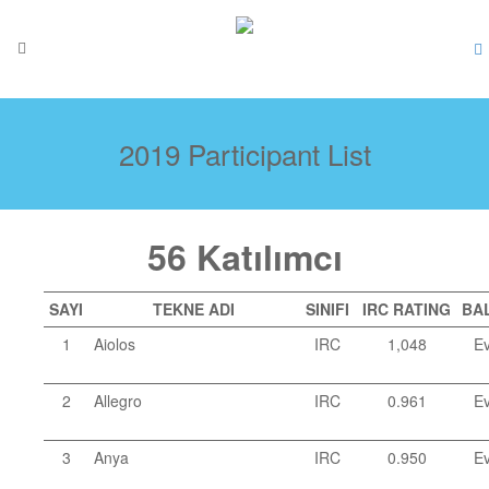
2019 Participant List
56 Katılımcı
SAYI
TEKNE ADI
SINIFI
IRC RATING
BA
1
Aiolos
IRC
1,048
Ev
2
Allegro
IRC
0.961
Ev
3
Anya
IRC
0.950
Ev