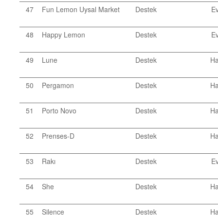
47
Fun Lemon Uysal Market
Destek
Ev
48
Happy Lemon
Destek
Ev
49
Lune
Destek
Ha
50
Pergamon
Destek
Ha
51
Porto Novo
Destek
Ha
52
Prenses-D
Destek
Ha
53
Rakı
Destek
Ev
54
She
Destek
Ha
55
Silence
Destek
Ha