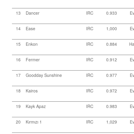
13
Dancer
IRC
0.933
Ev
14
Ease
IRC
1,000
Ev
15
Enkon
IRC
0.884
Ha
16
Fermer
IRC
0.912
Ev
17
Goodday Sunshine
IRC
0.977
Ev
18
Kairos
IRC
0.972
Ev
19
Kayk Apaz
IRC
0.983
Ev
20
Kırmızı 1
IRC
1,029
Ev